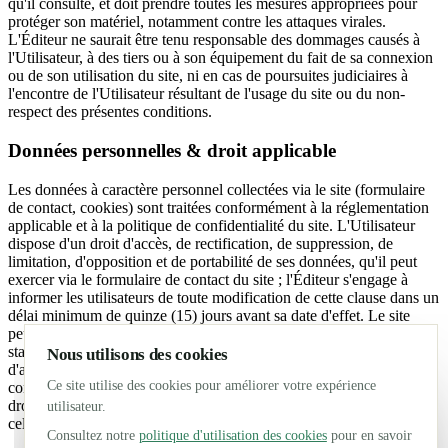
qu'il consulte, et doit prendre toutes les mesures appropriées pour
protéger son matériel, notamment contre les attaques virales.
L'Éditeur ne saurait être tenu responsable des dommages causés à
l'Utilisateur, à des tiers ou à son équipement du fait de sa connexion
ou de son utilisation du site, ni en cas de poursuites judiciaires à
l'encontre de l'Utilisateur résultant de l'usage du site ou du non-
respect des présentes conditions.
Données personnelles & droit applicable
Les données à caractère personnel collectées via le site (formulaire
de contact, cookies) sont traitées conformément à la réglementation
applicable et à la politique de confidentialité du site. L'Utilisateur
dispose d'un droit d'accès, de rectification, de suppression, de
limitation, d'opposition et de portabilité de ses données, qu'il peut
exercer via le formulaire de contact du site ; l'Éditeur s'engage à
informer les utilisateurs de toute modification de cette clause dans un
délai minimum de quinze (15) jours avant sa date d'effet. Le site
peut par ailleurs collecter automatiquement des informations
standards (volume, type et configuration du trafic) à des fins
Nous utilisons des cookies
d'amélioration du service et de planification. Les présentes
Ce site utilise des cookies pour améliorer votre expérience
conditions générales d'utilisation sont soumises à l'application du
droit français. À défaut de résolution amiable d'un éventuel litige,
utilisateur.
celui-ci sera soumis à la compétence des tribunaux français.
Consultez notre
politique d'utilisation des cookies
pour en savoir