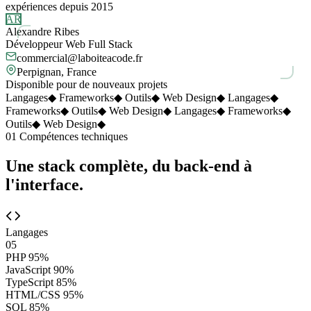
expériences depuis 2015
AR
Alexandre Ribes
Développeur Web Full Stack
commercial@laboiteacode.fr
Perpignan, France
Disponible pour de nouveaux projets
Langages
◆
Frameworks
◆
Outils
◆
Web Design
◆
Langages
◆
Frameworks
◆
Outils
◆
Web Design
◆
Langages
◆
Frameworks
◆
Outils
◆
Web Design
◆
01
Compétences techniques
Une stack complète, du back-end à
l'interface.
Langages
05
PHP
95%
JavaScript
90%
TypeScript
85%
HTML/CSS
95%
SQL
85%