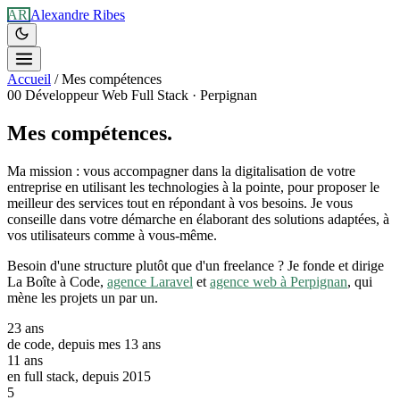
AR
Alexandre Ribes
Accueil
/
Mes compétences
00
Développeur Web Full Stack · Perpignan
Mes compétences.
Ma mission : vous accompagner dans la digitalisation de votre
entreprise en utilisant les technologies à la pointe, pour proposer le
meilleur des services tout en répondant à vos besoins. Je vous
conseille dans votre démarche en élaborant des solutions adaptées, à
vos utilisateurs comme à vous-même.
Besoin d'une structure plutôt que d'un freelance ? Je fonde et dirige
La Boîte à Code,
agence Laravel
et
agence web à Perpignan
, qui
mène les projets un par un.
23
ans
de code, depuis mes 13 ans
11
ans
en full stack, depuis 2015
5