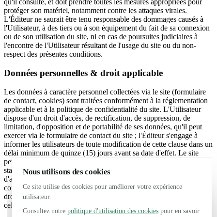
qu'il consulte, et doit prendre toutes les mesures appropriées pour
protéger son matériel, notamment contre les attaques virales.
L'Éditeur ne saurait être tenu responsable des dommages causés à
l'Utilisateur, à des tiers ou à son équipement du fait de sa connexion
ou de son utilisation du site, ni en cas de poursuites judiciaires à
l'encontre de l'Utilisateur résultant de l'usage du site ou du non-
respect des présentes conditions.
Données personnelles & droit applicable
Les données à caractère personnel collectées via le site (formulaire
de contact, cookies) sont traitées conformément à la réglementation
applicable et à la politique de confidentialité du site. L'Utilisateur
dispose d'un droit d'accès, de rectification, de suppression, de
limitation, d'opposition et de portabilité de ses données, qu'il peut
exercer via le formulaire de contact du site ; l'Éditeur s'engage à
informer les utilisateurs de toute modification de cette clause dans un
délai minimum de quinze (15) jours avant sa date d'effet. Le site
peut par ailleurs collecter automatiquement des informations
standards (volume, type et configuration du trafic) à des fins
Nous utilisons des cookies
d'amélioration du service et de planification. Les présentes
Ce site utilise des cookies pour améliorer votre expérience
conditions générales d'utilisation sont soumises à l'application du
droit français. À défaut de résolution amiable d'un éventuel litige,
utilisateur.
celui-ci sera soumis à la compétence des tribunaux français.
Consultez notre
politique d'utilisation des cookies
pour en savoir