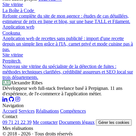
Site vitrine
La Boîte à Code
Refonte complète du site de mon agence : études de cas détaillées,
estimateur de prix en ligne et blog, sur une base TALL et Filament.
Application web
Cookuna
Application web de recettes sans publicité : import d'une recette
depuis un simple lien grâce à l'IA, carnet privé et mode cuisine pas à
pas.
Site vitrine
Perpitech
Nouveau site vitrine du spécialiste de la détection de fuites :
méthodes techniques clarifiées, crédibilité assureurs et SEO local sur
trois départements.
AR
Alexandre Ribes
Développeur web full-stack freelance basé à Perpignan. 11 ans
d'expérience, de l'e-commerce à l'application métier.
Navigation
Accueil
Services
Réalisations
Compétences
Contact
09 71 21 22 39
Me contacter
Documents légaux
Gérer les cookies
Mes réalisations
© 2018 - 2026 · Tous droits réservés