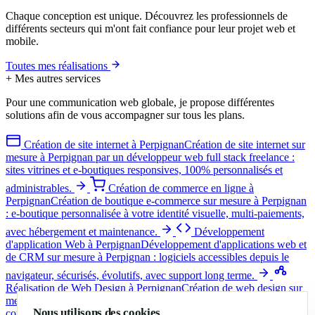
Chaque conception est unique. Découvrez les professionnels de
différents secteurs qui m'ont fait confiance pour leur projet web et
mobile.
Toutes mes réalisations
+
Mes autres services
Pour une communication web globale, je propose différentes
solutions afin de vous accompagner sur tous les plans.
Création de site internet à Perpignan
Création de site internet sur
mesure à Perpignan par un développeur web full stack freelance :
sites vitrines et e-boutiques responsives, 100% personnalisés et
administrables.
Création de commerce en ligne à
Perpignan
Création de boutique e-commerce sur mesure à Perpignan
: e-boutique personnalisée à votre identité visuelle, multi-paiements,
avec hébergement et maintenance.
Développement
d'application Web à Perpignan
Développement d'applications web et
de CRM sur mesure à Perpignan : logiciels accessibles depuis le
navigateur, sécurisés, évolutifs, avec support long terme.
Réalisation de Web Design à Perpignan
Création de web design sur
mesure à Perpignan : identité visuelle unique, stratégie de
Nous utilisons des cookies
conception UX/UI et création graphique clé en main, responsive et